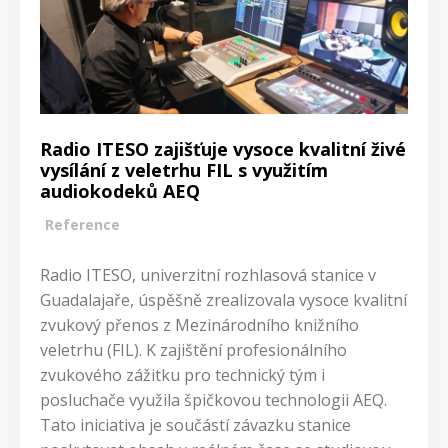
Radio ITESO zajišťuje vysoce kvalitní živé
vysílání z veletrhu FIL s využitím
audiokodeků AEQ
Reference
Radio ITESO, univerzitní rozhlasová stanice v
Guadalajaře, úspěšně zrealizovala vysoce kvalitní
zvukový přenos z Mezinárodního knižního
veletrhu (FIL). K zajištění profesionálního
zvukového zážitku pro technický tým i
posluchače využila špičkovou technologii AEQ.
Tato iniciativa je součástí závazku stanice