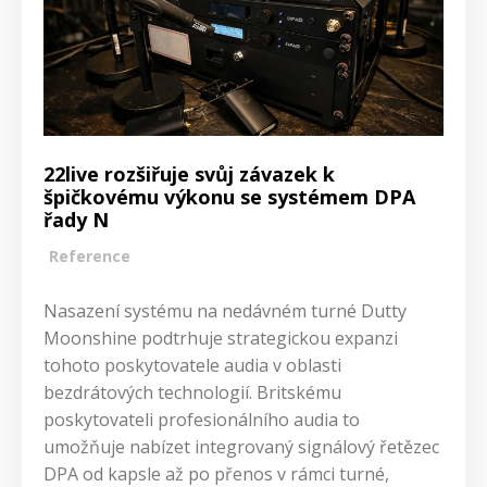
22live rozšiřuje svůj závazek k
špičkovému výkonu se systémem DPA
řady N
Reference
Nasazení systému na nedávném turné Dutty
Moonshine podtrhuje strategickou expanzi
tohoto poskytovatele audia v oblasti
bezdrátových technologií. Britskému
poskytovateli profesionálního audia to
umožňuje nabízet integrovaný signálový řetězec
DPA od kapsle až po přenos v rámci turné,