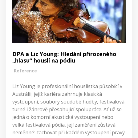
DPA a Liz Young: Hledání přirozeného
„hlasu“ houslí na pódiu
Reference
Liz Young je profesionální houslistka působící v
Austrálii, jejíž kariéra zahrnuje klasická
vystoupení, soubory soudobé hudby, festivalová
turné i žánrově přesahující spolupráce. Ať už se
jedná o komorní akustická vystoupení nebo
velká festivalová pódia, její zaměření zůstává
neměnné: zachovat při každém vystoupení pravý