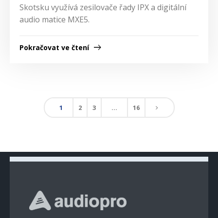
Skotsku využívá zesilovače řady IPX a digitální
audio matice MXE5.
Pokračovat ve čtení
1
2
3
…
16