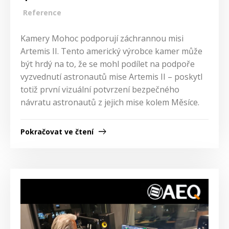
Reference
Kamery Mohoc podporují záchrannou misi
Artemis II. Tento americký výrobce kamer může
být hrdý na to, že se mohl podílet na podpoře
vyzvednutí astronautů mise Artemis II – poskytl
totiž první vizuální potvrzení bezpečného
návratu astronautů z jejich mise kolem Měsíce.
Pokračovat ve čtení