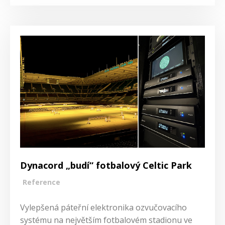
Dynacord „budí“ fotbalový Celtic Park
Reference
Vylepšená páteřní elektronika ozvučovacího
systému na největším fotbalovém stadionu ve