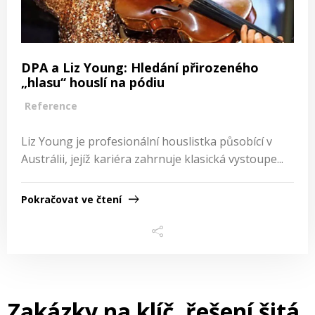
DPA a Liz Young: Hledání přirozeného
„hlasu“ houslí na pódiu
Reference
Liz Young je profesionální houslistka působící v
Austrálii, jejíž kariéra zahrnuje klasická vystoupe...
Pokračovat ve čtení
Zakázky na klíč, řešení šitá