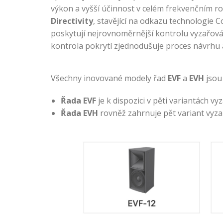
výkon a vyšší účinnost v celém frekvenčním r
Directivity
, stavějící na odkazu technologie Co
poskytují nejrovnoměrnější kontrolu vyzařová
kontrola pokrytí zjednodušuje proces návrhu a 
Všechny inovované modely řad
EVF
a
EVH
jsou 
Řada EVF
je k dispozici v pěti variantách v
Řada EVH
rovněž zahrnuje pět variant vyzař