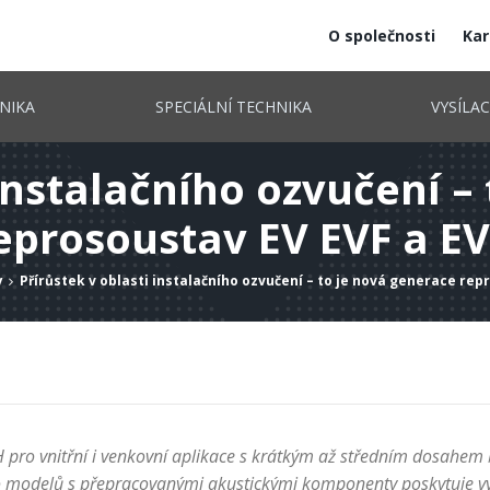
O společnosti
Kar
NIKA
SPECIÁLNÍ TECHNIKA
VYSÍLA
 instalačního ozvučení –
eprosoustav EV EVF a E
y
Přírůstek v oblasti instalačního ozvučení – to je nová generace rep
 pro vnitřní i venkovní aplikace s krátkým až středním dosahem
 modelů s přepracovanými akustickými komponenty poskytuje vyšš