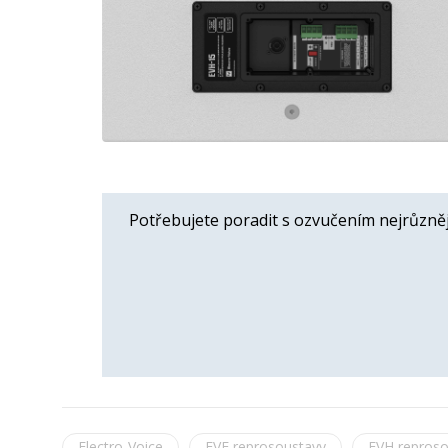
Potřebujete poradit s ozvučením nejrůzněj
Electro-Voice
EVF reprosoustavy
EVH reproso