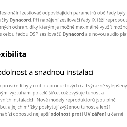
ofesionální zesilovač odpovídajících parametrů obě řady byl
načky
Dynacord
. Při napájení zesilovači řady IX těží repros
ených ochran, díky kterým je možné maximálně využít možno
 s celou řadou DSP zesilovačů
Dynacord
a s novou audio pl
xibilita
olnost a snadnou instalaci
 prostředí byly u obou produktových řad výrazně vylepšeny
mi výztuhami po celé šířce, což zvyšuje tuhost a
ních instalacích. Nové modely reproduktorů jsou plně
u, a jejich mřížky poskytují zvýšenou tuhost a lepší
 nabízí doposud nejlepší
odolnost proti UV záření
u černé i