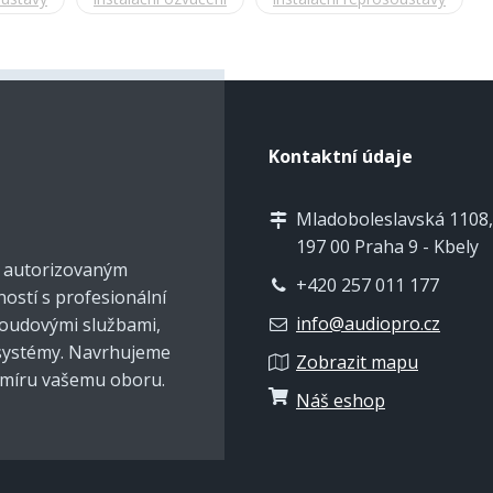
Kontaktní údaje
Mladoboleslavská 1108,
197 00 Praha 9 - Kbely
e autorizovaným
+420 257 011 177
ností s profesionální
info@audiopro.cz
cloudovými službami,
 systémy. Navrhujeme
Zobrazit mapu
 míru vašemu oboru.
Náš eshop