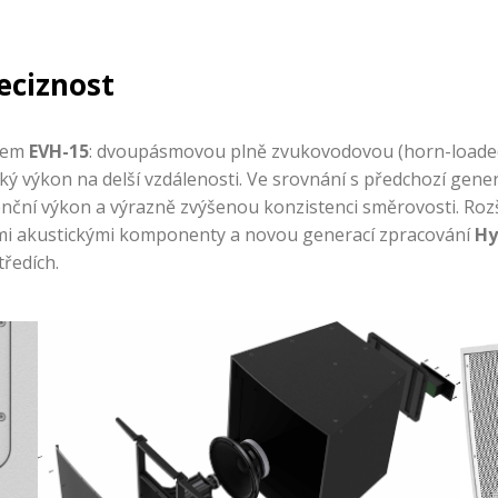
eciznost
lem
EVH-15
: dvoupásmovou plně zvukovodovou (horn-loaded
ký výkon na delší vzdálenosti. Ve srovnání s předchozí gene
enční výkon a výrazně zvýšenou konzistenci směrovosti. Ro
ými akustickými komponenty a novou generací zpracování
Hy
tředích.