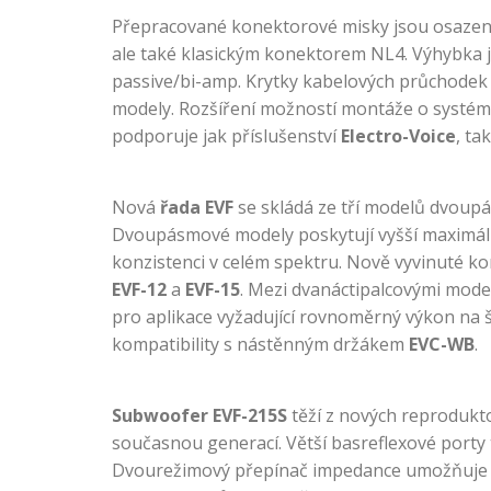
Přepracované konektorové misky jsou osazeny
ale také klasickým konektorem NL4. Výhybka
passive/bi-amp. Krytky kabelových průchodek 
modely. Rozšíření možností montáže o systé
podporuje jak příslušenství
Electro-Voice
, ta
Nová
řada
EVF
se skládá ze tří modelů dvoup
Dvoupásmové modely poskytují vyšší maximáln
konzistenci v celém spektru. Nově vyvinuté kon
EVF-12
a
EVF-15
. Mezi dvanáctipalcovými mod
pro aplikace vyžadující rovnoměrný výkon na 
kompatibility s nástěnným držákem
EVC-WB
.
Subwoofer EVF-215S
těží z nových reprodukto
současnou generací. Větší basreflexové porty t
Dvourežimový přepínač impedance umožňuje pro