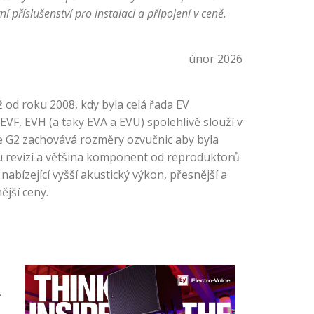
 příslušenství pro instalaci a připojení v ceně.
únor 2026
ž od roku 2008, kdy byla celá řada EV
VF, EVH (a taky EVA a EVU) spolehlivě slouží v
ace G2 zachovává rozměry ozvučnic aby byla
ou revizí a většina komponent od reproduktorů
bízející vyšší akustický výkon, přesnější a
ější ceny.
,