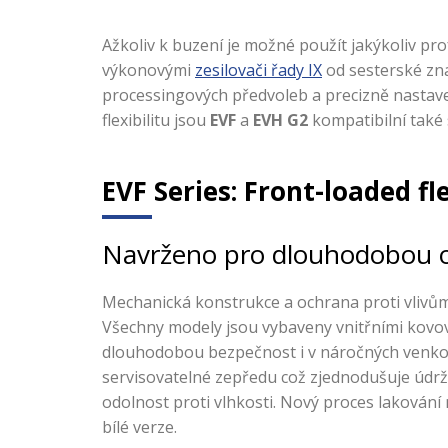
Ažkoliv k buzení je možné použít jakýkoliv pr
výkonovými
zesilovači řady IX
od sesterské z
processingových předvoleb a precizně nastav
flexibilitu jsou
EVF
a
EVH G2
kompatibilní také
EVF Series: Front-loaded fle
Navrženo pro dlouhodobou od
Mechanická konstrukce a ochrana proti vlivům
Všechny modely jsou vybaveny vnitřními kovový
dlouhodobou bezpečnost i v náročných venkov
servisovatelné zepředu což zjednodušuje údržb
odolnost proti vlhkosti. Nový proces lakování
bílé verze.