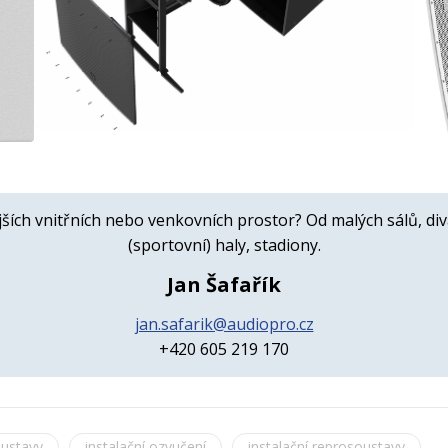
ších vnitřních nebo venkovních prostor? Od malých sálů, div
(sportovní) haly, stadiony.
Jan Šafařík
jan.safarik@audiopro.cz
+420 605 219 170
ustavy
instalační ozvučení
instalační reprosoustavy