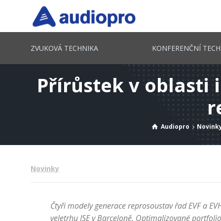
ZVUKOVÁ TECHNIKA
KONFERENČNÍ TECH
Přírůstek v oblasti
r
Audiopro
Novink
Novinky
Čtyři modely generace reprosoustav řad EVF a EVH
veletrhu ISE v Barceloně.
Optimalizované portfolio