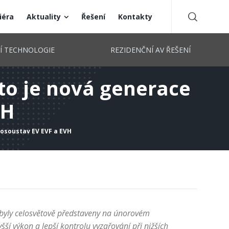
iéra
Aktuality
Řešení
Kontakty
CÍ TECHNOLOGIE
REZIDENČNÍ AV ŘEŠENÍ
 to je nová generace
VH
rosoustav EV EVF a EVH
 byly celosvětově představeny na únorovém
í výkon a lepší kontrolu vyzařování při nižších