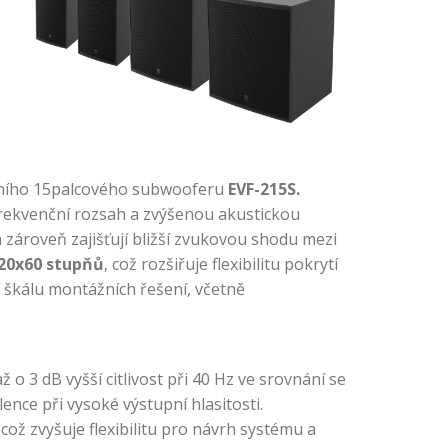
ního 15palcového subwooferu
EVF-215S.
rekvenční rozsah a zvýšenou akustickou
 zároveň zajišťují bližší zvukovou shodu mezi
20x60 stupňů
, což rozšiřuje flexibilitu pokrytí
 škálu montážních řešení, včetně
o 3 dB vyšší citlivost při 40 Hz ve srovnání se
ence při vysoké výstupní hlasitosti.
ž zvyšuje flexibilitu pro návrh systému a