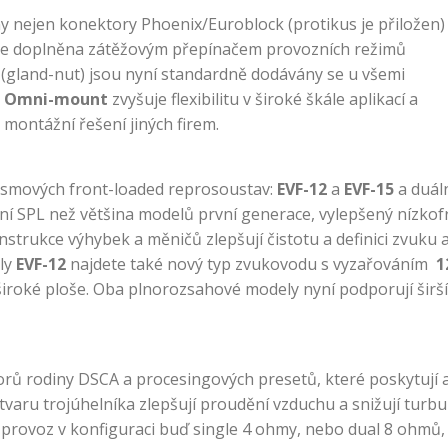
 nejen konektory Phoenix/Euroblock (protikus je přiložen)
 je doplněna zátěžovým přepínačem provozních režimů
(gland-nut) jsou nyní standardně dodávány se u všemi
m
Omni-mount
zvyšuje flexibilitu v široké škále aplikací a
k montážní řešení jiných firem.
ásmových front-loaded reprosoustav:
EVF-12
a
EVF-15
a duál
í SPL než většina modelů první generace, vylepšený nízkof
strukce výhybek a měničů zlepšují čistotu a definici zvuku a
ely
EVF-12
najdete také nový typ zvukovodu s vyzařováním
1
široké ploše. Oba plnorozsahové modely nyní podporují širší
rů rodiny DSCA a procesingových presetů, které poskytují až 
varu trojúhelníka zlepšují proudění vzduchu a snižují turbul
voz v konfiguraci buď single 4 ohmy, nebo dual 8 ohmů, co