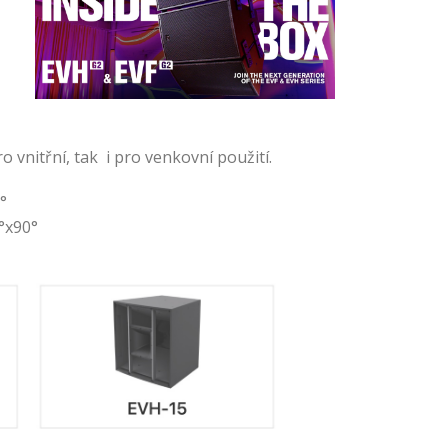
 vnitřní, tak i pro venkovní použití.
°
0°x90°