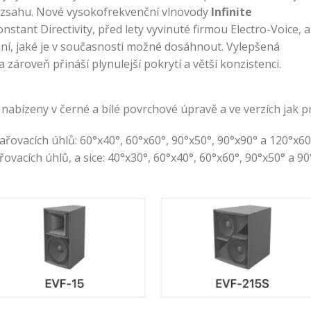
ozsahu
.
Nové vysokofrekvenční vlnovody
Infinite
nstant Directivity, před lety vyvinuté firmou Electro-Voice, a
ní, jaké je v současnosti možné dosáhnout
.
Vylepšená
zároveň přináší plynulejší pokrytí a větší konzistenci
.
nabízeny v černé a bílé povrchové úpravě a ve verzích jak pro
yzařovacích úhlů: 60°x40°, 60°x60°, 90°x50°, 90°x90° a 120°x60
ovacích úhlů, a sice: 40°x30°, 60°x40°, 60°x60°, 90°x50° a 9