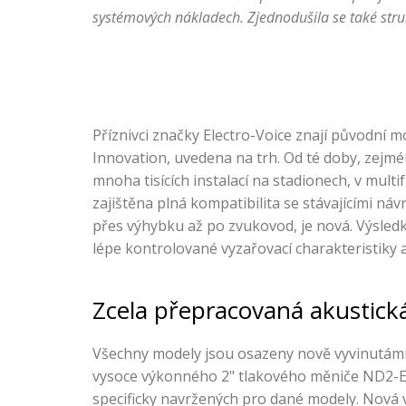
systémových nákladech. Zjednodušila se také str
Příznivci značky Electro-Voice znají původní 
Innovation, uvedena na trh. Od té doby, zejmé
mnoha tisících instalací na stadionech, v mult
zajištěna plná kompatibilita se stávajícími n
přes výhybku až po zvukovod, je nová. Výsledk
lépe kontrolované vyzařovací charakteristiky a
Zcela přepracovaná akustick
Všechny modely jsou osazeny nově vyvinutám
vysoce výkonného 2" tlakového měniče ND2-E
specificky navržených pro dané modely
.
Nová v