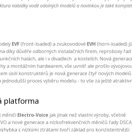
uktura nabídky vodě odolných modelů
a novinkou je také kompletní
modely
EVF
(front-loaded) a zvukovodové
EVH
(horn-loaded) ji
na díky důvěře odborných instalačních firem, reproboxy řad E
ifunkčních halách, ale i v divadlech a kostelích. Nová gener
ávrhy a montážním hardwarem, vše uvnitř ale prošlo vývojov
em úsilí konstruktérů je nová generace čtyř nových modelů na
 jednodušší proces výběru modelu - to vše za ještě atraktivn
á platforma
i měniči
Electro-Voice
jak jinak než vlastní výroby, včetně
VO a nové generace a nízkofrekvenčních měničů řady DSCA
ýhybka s nízkými ztrátami tvoří základ pro konzistentnější