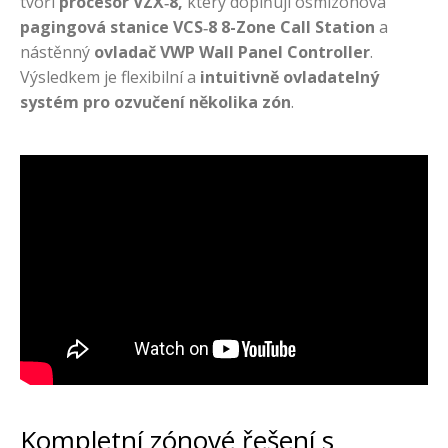
tvoří
procesor
VZX‑8,
který doplňují osmizónová
pagingová stanice VCS‑8 8-Zone Call Station
a
nástěnný
ovladač VWP Wall Panel Controller
.
Výsledkem je flexibilní a
intuitivně ovladatelný
systém pro ozvučení několika zón
.
Kompletní zónové řešení s