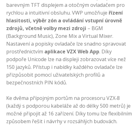
barevným TFT displejem a otočným ovladačem pro
rychlou a intuitivní obsluhu. VWP umožňuje
řízení
hlasitosti, výběr zón a ovládání vstupní úrovně
zdrojů, včetně volby mezi zdroji
– BGM
(Background Music), Zone Mix a Virtual Mixer.
Nastavení a popisky ovladače lze snadno spravovat
prostřednictvím
aplikace VZX Web App
. Díky
podpoře Unicode lze na displeji zobrazovat více než
150 jazyků. Přístup i nabídky každého ovladače lze
přizpůsobit pomocí uživatelských profilů a
bezpečnostních PIN kódů.
Ke dvěma přípojným portům na procesoru VZX‑8
(každý s podporou kabeláže až do délky 500 metrů) je
možné připojit až 16 zařízení. Díky tomu lze flexibilním
způsobem řešit i návrhy v rozsáhlých budovách.