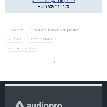
jan.safarik@audiopro.cz
+420 605 219 170
Dynacord
ozvučení komerčních prostor
V Series
zónové audio
zónové ozvučení