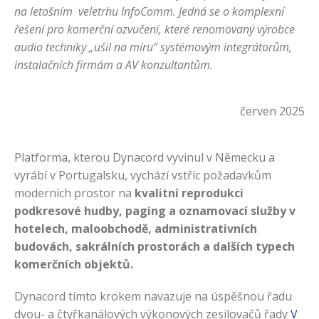
na letošním veletrhu InfoComm. Jedná se o komplexní
řešení pro komerční ozvučení, které renomovaný výrobce
audio techniky „ušil na míru“ systémovým integrátorům,
instalačních firmám a AV konzultantům.
červen 2025
Platforma, kterou Dynacord vyvinul v Německu a
vyrábí v Portugalsku, vychází vstříc požadavkům
moderních prostor na
kvalitní reprodukci
podkresové hudby, paging a oznamovací služby v
hotelech, maloobchodě, administrativních
budovách, sakrálních prostorách a dalších typech
komerčních objektů.
Dynacord tímto krokem navazuje na úspěšnou řadu
dvou- a čtyřkanálových výkonových zesilovačů řady
V