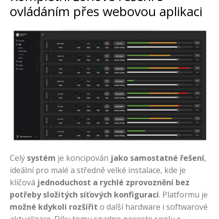
ovládáním přes webovou aplikaci
Celý
systém
je koncipován
jako samostatné řešení
,
ideální pro malé a středně velké instalace, kde je
klíčová
jednoduchost a rychlé zprovoznění bez
potřeby složitých síťových konfigurací
. Platformu je
možné kdykoli rozšířit
o další hardware i softwarové
aktualizace. Díky tomu snadno poroste spolu s