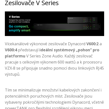
Zesilovače V Series
Vícekanálové výkonové zesilovače Dynacord
V600:2
a
V600:4
představují
ideální systémový „pohon“ pro
platformu
V Series Zone Audio. Každý zesilovač
pracuje s celkovým výkonem 600 wattů a k procesoru
VZX‑8 se připojuje snadno pomocí dvou linkových RJ45
výstupů.
Tím se minimalizuje množství kabelových zakončení i
potenciálních poruchových míst. Zesilovače jsou
vybaveny pokročilými technologiemi Dynacord, včetně
powerTANK pro flexibilní rozdělení výkonu mezi