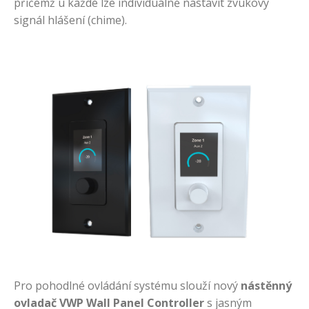
přičemž u každé lze individuálně nastavit zvukový
signál hlášení (chime).
Pro pohodlné ovládání systému slouží nový
nástěnný
ovladač VWP Wall Panel Controller
s jasným