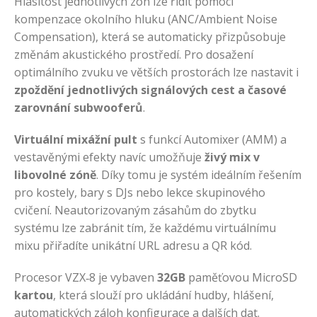
Hlasitost jednotlivých zón lze řídit pomocí
kompenzace okolního hluku (ANC/Ambient Noise
Compensation), která se automaticky přizpůsobuje
změnám akustického prostředí. Pro dosažení
optimálního zvuku ve větších prostorách lze nastavit i
zpoždění jednotlivých signálových cest a časové
zarovnání subwooferů
.
Virtuální mixážní pult
s funkcí Automixer (AMM) a
vestavěnými efekty navíc umožňuje
živý mix v
libovolné zóně
. Díky tomu je systém ideálním řešením
pro kostely, bary s DJs nebo lekce skupinového
cvičení. Neautorizovaným zásahům do zbytku
systému lze zabránit tím, že každému virtuálnímu
mixu přiřadíte unikátní URL adresu a QR kód.
Procesor VZX‑8 je vybaven
32GB
paměťovou MicroSD
kartou
, která slouží pro ukládání hudby, hlášení,
automatických záloh konfigurace a dalších dat.