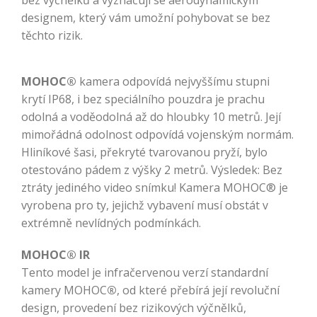
designem, který vám umožní pohybovat se bez
těchto rizik.
MOHOC®
kamera odpovídá nejvyššímu stupni
krytí IP68, i bez speciálního pouzdra je prachu
odolná a voděodolná až do hloubky 10 metrů. Její
mimořádná odolnost odpovídá vojenským normám.
Hliníkové šasi, překryté tvarovanou pryží, bylo
otestováno pádem z výšky 2 metrů. Výsledek: Bez
ztráty jediného video snímku! Kamera MOHOC® je
vyrobena pro ty, jejichž vybavení musí obstát v
extrémně nevlídných podmínkách.
MOHOC® IR
Tento model je infračervenou verzí standardní
kamery MOHOC
®
, od které přebírá její revoluční
design, provedení bez rizikových výčnělků,