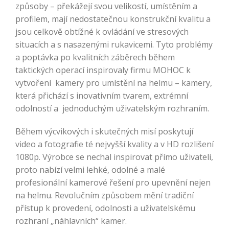
způsoby – překážejí svou velikostí, umístěním a
profilem, mají nedostatečnou konstrukční kvalitu a
jsou celkově obtížné k ovládání ve stresových
situacích a s nasazenými rukavicemi. Tyto problémy
a poptávka po kvalitních záběrech během
taktických operací inspirovaly firmu MOHOC k
vytvoření kamery pro umístění na helmu – kamery,
která přichází s inovativním tvarem, extrémní
odolností a jednoduchým uživatelským rozhraním.
Během výcvikových i skutečných misí poskytují
video a fotografie té nejvyšší kvality a v HD rozlišení
1080p. Výrobce se nechal inspirovat přímo uživateli,
proto nabízí velmi lehké, odolné a malé
profesionální kamerové řešení pro upevnění nejen
na helmu. Revolučním způsobem mění tradiční
přístup k provedení, odolnosti a uživatelskému
rozhraní „náhlavních“ kamer.