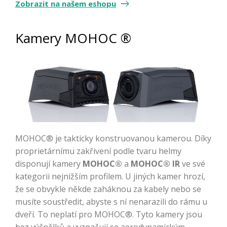
Zobrazit na našem eshopu
Kamery MOHOC ®
MOHOC® je takticky konstruovanou kamerou. Díky
proprietárnímu zakřivení podle tvaru helmy
disponují kamery
MOHOC®
a
MOHOC® IR
ve své
kategorii nejnižším profilem. U jiných kamer hrozí,
že se obvykle někde zaháknou za kabely nebo se
musíte soustředit, abyste s ní nenarazili do rámu u
dveří. To neplatí pro MOHOC®. Tyto kamery jsou
bez výčnělků a vyznačují se aerodynamickým