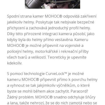
Spodní strana kamer MOHOC® odpovídá zakřivení
jakékoliv helmy. Poskytuje tak nebývale bezpečné
přichycení a zachovává jednoduchý profil helmy.
Díky této přirozené integraci kamera působí, jako
kdyby byla do helmy přímo vestavěna. Kameru
MOHOC® je možné připevnit na vojenské a
policejní helmy, motorkářské i rekreační přilby
všech tvarů a velikostí. Teoreticky je upevníte
kdekoliv.
S pomocí technologie CurveLock™ je možné
kameru MOHOC® připevnit přímo k povrchu helmy
a vyhnout se tak jakýmkoliv výčnělkům, o které
byste se mohli během akce zachytit. Paracord?
Žádný problém. MOHOC® snadno odchyluje šňůry
a lana, takže nehrozí, že se do nich zamotá nebo se