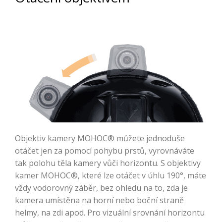
Objektiv kamery MOHOC® můžete jednoduše
otáčet jen za pomocí pohybu prstů, vyrovnáváte
tak polohu těla kamery vůči horizontu. S objektivy
kamer MOHOC®, které lze otáčet v úhlu 190°, máte
vždy vodorovný záběr, bez ohledu na to, zda je
kamera umístěna na horní nebo boční straně
helmy, na zdi apod. Pro vizuální srovnání horizontu