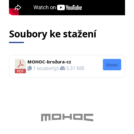
Soubory ke stažení​
MOHOC-brožura-cz
Stáhnout
1 soubor(y)
5.31 MB