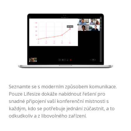
Seznamte se s moderním způsobem komunikace.
Pouze Lifesize dokáže nabídnout řešení pro
snadné připojení vaší konferenční místnosti s
každým, kdo se potřebuje jednání zúčastnit, a to
odkudkoliv a z libovolného zařízení.