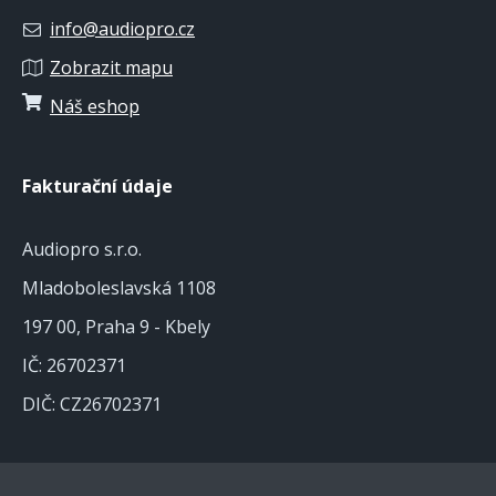
info@audiopro.cz
Zobrazit mapu
Náš eshop
Fakturační údaje
Audiopro s.r.o.
Mladoboleslavská 1108
197 00, Praha 9 - Kbely
IČ: 26702371
DIČ: CZ26702371