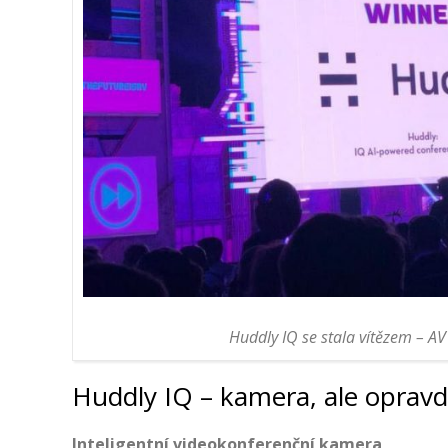
Huddly IQ se stala vítězem – A
Huddly IQ – kamera, ale opravd
Inteligentní videokonferenční kamera