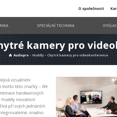
O společnosti
Kar
NIKA
SPECIÁLNÍ TECHNIKA
VYSÍLA
hytré kamery pro vide
Audiopro
Huddly – Chytré kamery pro videokonference
abývá vizuálními
i motto této značky –
We
kombinace hardwarových
 Huddly inovativní
ívá při svých jednáních
 integrovatelné, snadno