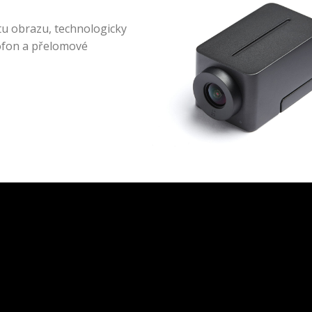
tu obrazu, technologicky
rofon a přelomové