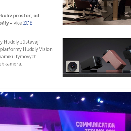
koliv prostor, od
sály –
více
ZDE
y Huddly zůstávají
 platformy Huddly Vision
dynamiku týmových
webkamera.