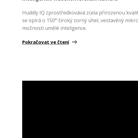
Huddly IQ zprostředkovává zcela přirozenou kvali
se opírá o 150° široký zorný úhel, vestavěný mik
možnosti umělé inteligence.
Pokračovat ve čtení