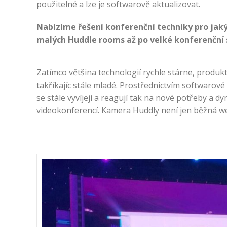
použitelné a lze je softwarově aktualizovat.
Nabízíme řešení konferenční techniky pro jaký
malých Huddle rooms až po velké konferenční 
Zatímco většina technologií rychle stárne, produkt
takříkajíc stále mladé. Prostřednictvím softwarové
se stále vyvíjejí a reagují tak na nové potřeby a 
videokonferencí. Kamera Huddly není jen běžná 