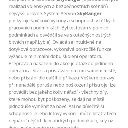
realizaci vojenských a bezpečnostních scénářů
nejvyšší úrovně. Systém Aeryon
SkyRanger
poskytuje špičkové výkony a schopnosti v těžkých
pracovních podmínkách. Byl testován v polních
podmínkách a osvědčil se ve skutečných ostrých
bitvách (např.Lybie). Ovládá se intuitivně na
dotykové obrazovce, vykonává pokročilé funkce,
vyžaduje minimální dobu školení operátora.
Přeprava a nasazení do akce je otázkou jediného
operátora. Start a přistávání na tom samém místě,
nebo přistání dle dalšího příkazu. Veškeré opravy
při nenadálé poruše nebo poškození přístroje, lze
provádět bez jakéhokoliv nářadí - všechny díly,
které mohou být poškozeny, se dají na místě
jednoduše vyměnit za nové. Asi nejdůležitější
schopností je jeho letový výkon - může létat v těch
nejnáročnějších klimatických podmínkách, kdy už
jiné systéme nejsou schopny letu.