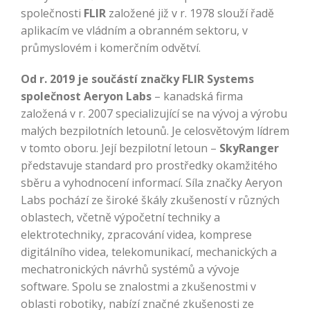
společnosti
FLIR
založené již v r. 1978 slouží řadě
aplikacím ve vládním a obranném sektoru, v
průmyslovém i komerčním odvětví.
Od r. 2019 je součástí značky FLIR Systems
společnost Aeryon Labs
– kanadská firma
založená v r. 2007 specializující se na vývoj a výrobu
malých bezpilotních letounů. Je celosvětovým lídrem
v tomto oboru. Její bezpilotní letoun –
SkyRanger
představuje standard pro prostředky okamžitého
sběru a vyhodnocení informací. Síla značky Aeryon
Labs pochází ze široké škály zkušeností v různých
oblastech, včetně výpočetní techniky a
elektrotechniky, zpracování videa, komprese
digitálního videa, telekomunikací, mechanických a
mechatronických návrhů systémů a vývoje
software. Spolu se znalostmi a zkušenostmi v
oblasti robotiky, nabízí značné zkušenosti ze