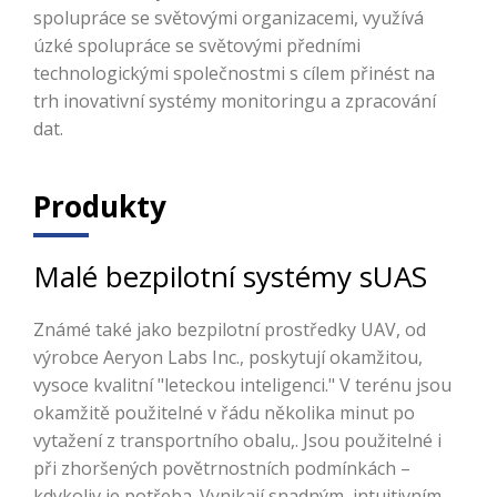
spolupráce se světovými organizacemi, využívá
úzké spolupráce se světovými předními
technologickými společnostmi s cílem přinést na
trh inovativní systémy monitoringu a zpracování
dat.
Produkty
Malé bezpilotní systémy sUAS
Známé také jako bezpilotní prostředky UAV, od
výrobce Aeryon Labs Inc., poskytují okamžitou,
vysoce kvalitní "leteckou inteligenci." V terénu jsou
okamžitě použitelné v řádu několika minut po
vytažení z transportního obalu,. Jsou použitelné i
při zhoršených povětrnostních podmínkách –
kdykoliv je potřeba. Vynikají snadným, intuitivním