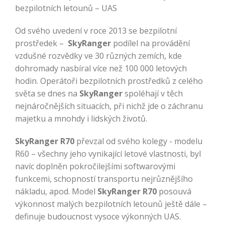
bezpilotních letounů – UAS
Od svého uvedení v roce 2013 se bezpilotní
prostředek –
SkyRanger
podílel na provádění
vzdušné rozvědky ve 30 různých zemích, kde
dohromady nasbíral více než 100 000 letových
hodin. Operátoři bezpilotních prostředků z celého
světa se dnes na
SkyRanger
spoléhají v těch
nejnáročnějších situacích, při nichž jde o záchranu
majetku a mnohdy i lidských životů.
SkyRanger R70
převzal od svého kolegy - modelu
R60 – všechny jeho vynikající letové vlastnosti, byl
navíc doplněn pokročilejšími softwarovými
funkcemi, schopností transportu nejrůznějšího
nákladu, apod. Model
SkyRanger R70
posouvá
výkonnost malých bezpilotních letounů ještě dále –
definuje budoucnost vysoce výkonných UAS.