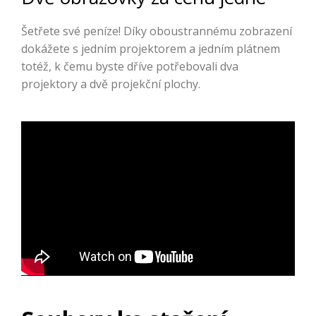
Šetřete své peníze! Díky oboustrannému zobrazení
dokážete s jedním projektorem a jedním plátnem
totéž, k čemu byste dříve potřebovali dva
projektory a dvě projekční plochy.