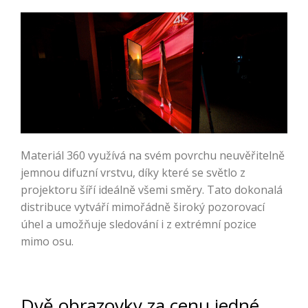
Materiál 360 využívá na svém povrchu neuvěřitelně
jemnou difuzní vrstvu, díky které se světlo z
projektoru šíří ideálně všemi směry. Tato dokonalá
distribuce vytváří mimořádně široký pozorovací
úhel a umožňuje sledování i z extrémní pozice
mimo osu.
Dvě obrazovky za cenu jedné