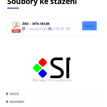
Soubory ke stažení​
360 – info leták
Stáhnout
1 soubor(y)
378.36 KB
ÚVOD
NOVINKY