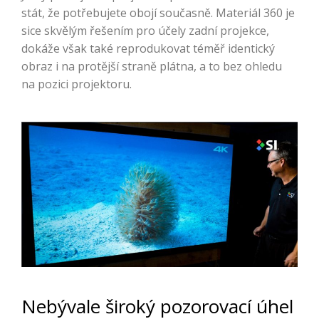
stát, že potřebujete obojí současně. Materiál 360 je
sice skvělým řešením pro účely zadní projekce,
dokáže však také reprodukovat téměř identický
obraz i na protější straně plátna, a to bez ohledu
na pozici projektoru.
Nebývale široký pozorovací úhel