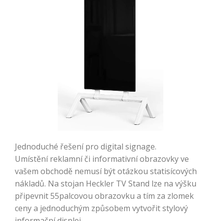
Jednoduché řešení pro digital signage.
Umístění reklamní či informativní obrazovky ve
vašem obchodě nemusí být otázkou statisícových
nákladů. Na stojan Heckler TV Stand lze na výšku
připevnit 55palcovou obrazovku a tím za zlomek
ceny a jednoduchým způsobem vytvořit stylový
informační displej.