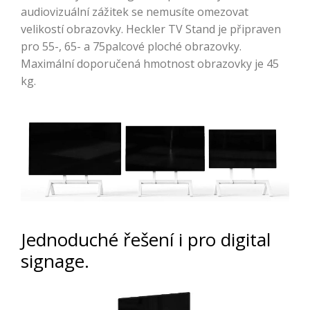
audiovizuální zážitek se nemusíte omezovat
velikostí obrazovky. Heckler TV Stand je připraven
pro 55-, 65- a 75palcové ploché obrazovky.
Maximální doporučená hmotnost obrazovky je 45
kg.
Jednoduché řešení i pro digital
signage.