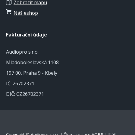
Zobrazit mapu
Náš eshop
Fakturační údaje
Audiopro s.r.o.
Mladoboleslavská 1108
197 00, Praha 9 - Kbely
IČ: 26702371
DIČ: CZ26702371
Copyright © Audiopro s.r.o. | Člen asociace
AOBP
| Náš