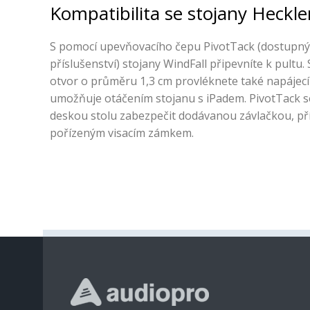
Kompatibilita se stojany Heckle
S pomocí upevňovacího čepu PivotTack (dostupný 
příslušenství) stojany WindFall připevníte k pultu.
otvor o průměru 1,3 cm provléknete také napájecí 
umožňuje otáčením stojanu s iPadem. PivotTack s
deskou stolu zabezpečit dodávanou závlačkou, p
pořízeným visacím zámkem.