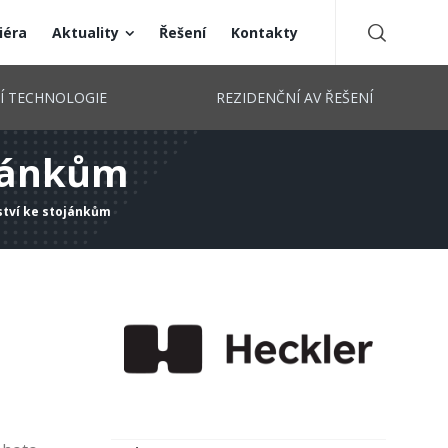
iéra
Aktuality
Řešení
Kontakty
CÍ TECHNOLOGIE
REZIDENČNÍ AV ŘEŠENÍ
ojánkům
ství ke stojánkům