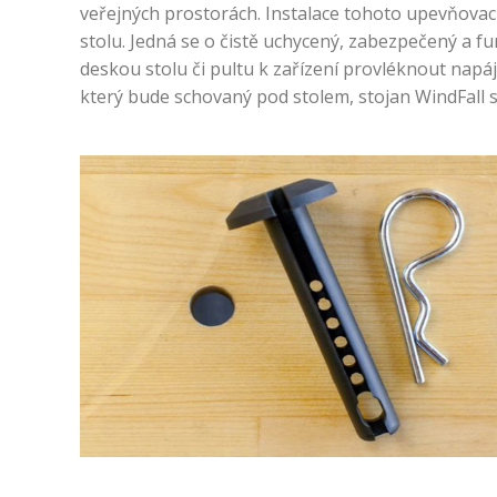
veřejných prostorách. Instalace tohoto upevňova
stolu. Jedná se o čistě uchycený, zabezpečený a f
deskou stolu či pultu k zařízení provléknout napáje
který bude schovaný pod stolem, stojan WindFall 