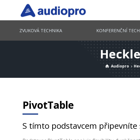
ZVUKOVÁ TECHNIKA
KONFERENČNÍ TECH
Heckle
Audiopro
Hec
PivotTable
S tímto podstavcem připevníte s