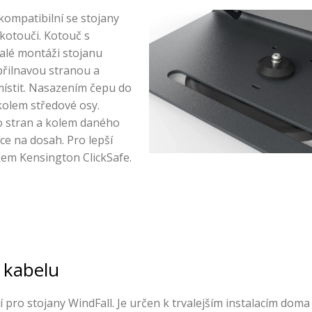
 kompatibilní se stojany
kotouči. Kotouč s
alé montáži stojanu
přilnavou stranou a
místit. Nasazením čepu do
kolem středové osy.
o stran a kolem daného
íce na dosah. Pro lepší
kem Kensington ClickSafe.
 kabelu
 pro stojany WindFall. Je určen k trvalejším instalacím dom