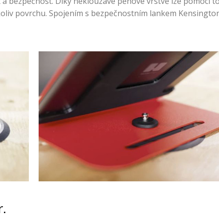
st a bezpečnost. Díky neklouzavé pěnové vrstvě lze pomocí t
koliv povrchu. Spojením s bezpečnostním lankem Kensington 
r.