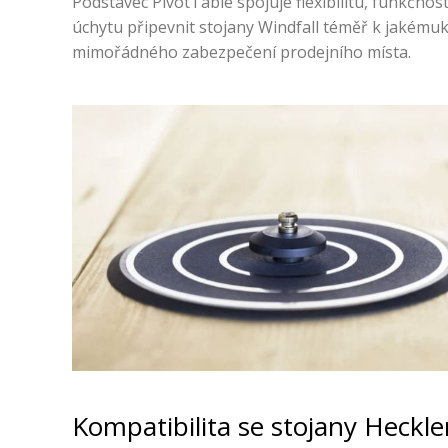
Podstavec PivotTable spojuje flexibilitu, funkčno
úchytu připevnit stojany Windfall téměř k jakému
mimořádného zabezpečení prodejního místa.
Kompatibilita se stojany Heckle