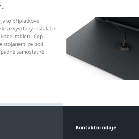
r.
jako příplatkové
 Skrze vyvrtaný instalační
kabel tabletu. Čep
e stojanem lze pod
řípadně samostatně
Kontaktní údaje