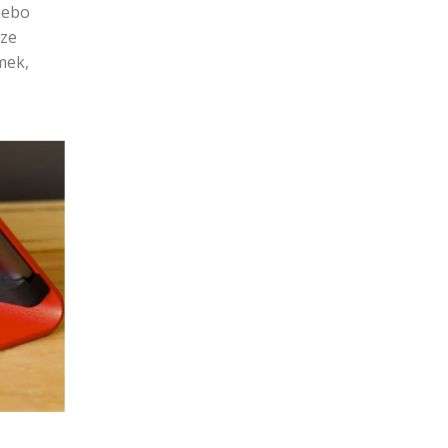
nebo
lze
mek,