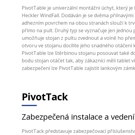
PivotTable je univerzální montážní úchyt, který je
Heckler WindFall. Dodáván je se dvěma přilnavými 
adhezním povrchem na obou stranách slouží k trv
přímo na pult. Druhý typ se vyznačuje jen jednou 
umožňuje stojan z pultu zvednout a volně ho pře
otvoru ve stojanu docílíte jeho snadného otáčení 
PivotTable lze štěrbinou stojanu posouvat také d
bodu stojan otáčet tak, aby zákazníci měli tablet v
zabezpečení lze PivotTable zajistit lankovým zám
PivotTack
Zabezpečená instalace a vedení
PivotTack představuje zabezpečovací příslušenství