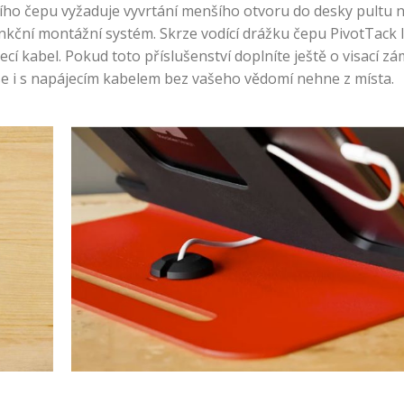
cího čepu vyžaduje vyvrtání menšího otvoru do desky pultu 
unkční montážní systém. Skrze vodící drážku čepu PivotTack 
cí kabel. Pokud toto příslušenství doplníte ještě o visací zá
se i s napájecím kabelem bez vašeho vědomí nehne z místa.