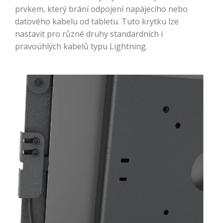
prvkem, který brání odpojení napájecího nebo
datového kabelu od tabletu. Tuto krytku lze
nastavit pro různé druhy standardních i
pravoúhlých kabelů typu Lightning.