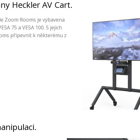
any Heckler AV Cart.
ole Zoom Rooms je vybavena
ESA 75 a VESA 100. S jejich
oms připevnit k některému z
anipulaci.