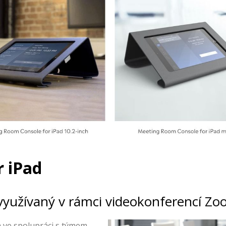
 iPad
využívaný v rámci videokonferencí Z
 ve spolupráci s týmem