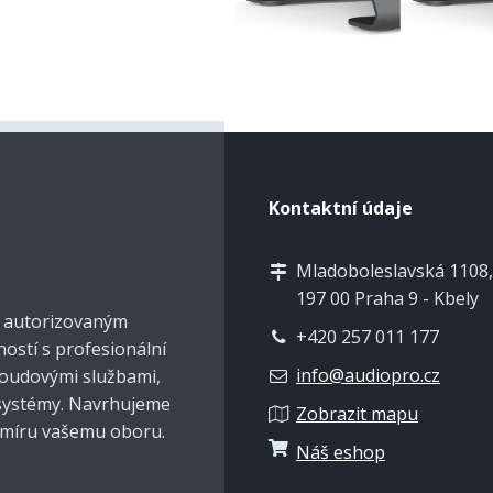
Kontaktní údaje
Mladoboleslavská 1108,
197 00 Praha 9 - Kbely
e autorizovaným
+420 257 011 177
ností s profesionální
info@audiopro.cz
cloudovými službami,
 systémy. Navrhujeme
Zobrazit mapu
 míru vašemu oboru.
Náš eshop