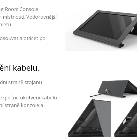
ing Room Console
h místností. Vodorovnější
bletu.
posouvat a otáčet po
ění kabelu.
dní straně stojanu
bezpečné ukotvení kabelu
dní straně konzole a