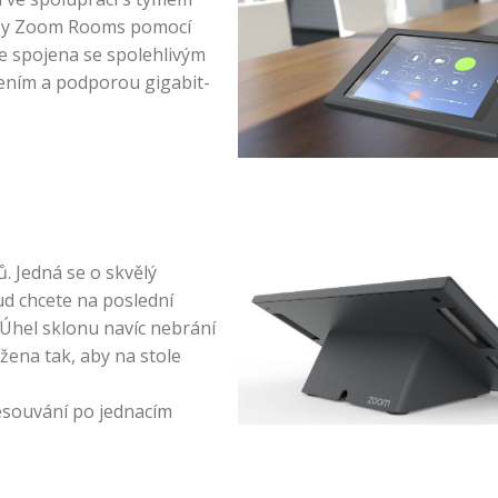
žby Zoom Rooms pomocí
e spojena se spolehlivým
jením a podporou gigabit-
 Jedná se o skvělý
ud chcete na poslední
. Úhel sklonu navíc nebrání
ržena tak, aby na stole
esouvání po jednacím