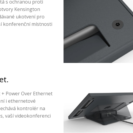
á s ochranou proti
otvory Kensington
odávané ukotvení pro
ší konferenční místnosti
et.
t + Power Over Ethernet
ení i ethernetové
onechává kontrolér na
s, vaší videokonferenci