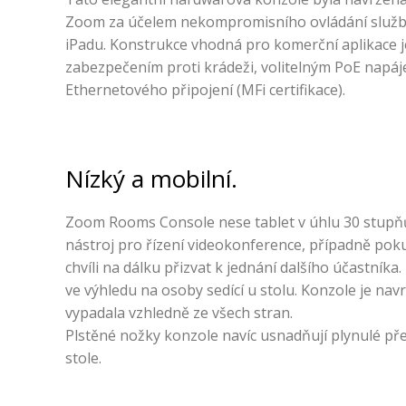
Zoom za účelem nekompromisního ovládání slu
iPadu. Konstrukce vhodná pro komerční aplikace j
zabezpečením proti krádeži, volitelným PoE napá
Ethernetového připojení (MFi certifikace).
Nízký a mobilní.
Zoom Rooms Console nese tablet v úhlu 30 stupňů.
nástroj pro řízení videokonference, případně pok
chvíli na dálku přizvat k jednání dalšího účastníka
ve výhledu na osoby sedící u stolu. Konzole je nav
vypadala vzhledně ze všech stran.
Plstěné nožky konzole navíc usnadňují plynulé př
stole.