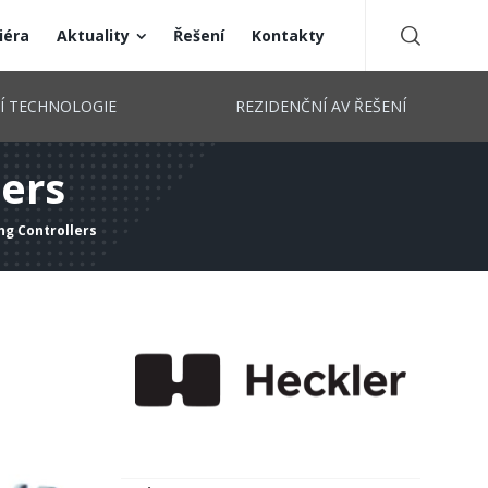
iéra
Aktuality
Řešení
Kontakty
CÍ TECHNOLOGIE
REZIDENČNÍ AV ŘEŠENÍ
lers
ng Controllers