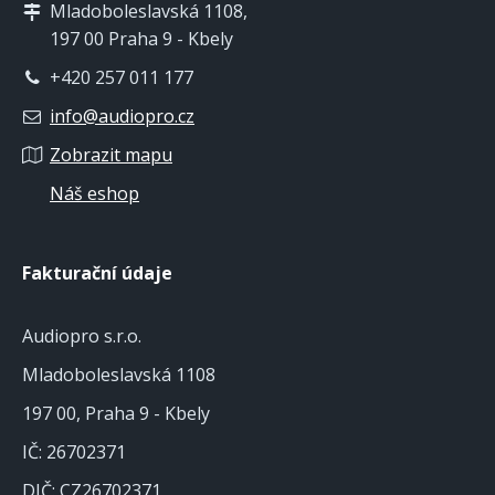
Mladoboleslavská 1108,
197 00 Praha 9 - Kbely
+420 257 011 177
info@audiopro.cz
Zobrazit mapu
Náš eshop
Fakturační údaje
Audiopro s.r.o.
Mladoboleslavská 1108
197 00, Praha 9 - Kbely
IČ: 26702371
DIČ: CZ26702371